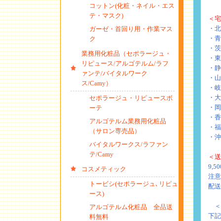
コットン(化粧・ネイル・エス
テ・マスク)
＜宅
・北
ガーゼ・首回り用・作業マス
・青
ク
・茨
業務用化粧品（セポラージュ・
・東
リピュース/アルゴテルム/ラフ
・静
ァンテ/バイタルワーク
・山
ス/Camy）
・岐
・大
セポラージュ・リピュースボ
・岡
ーテ
・香
アルゴテルム業務用化粧品
・福
（サロン専売品）
・沖
バイタルワークス/ラファン
テ/Camy
＜送
9,
コスメティック
注意
トービシ(セポラージュ､リピュ
配送
ース)
＜
アルゴテルム化粧品 全品送
下記
料無料