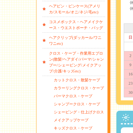
ヘアピン・ピンケース(アメリ
カ/スモール/オニ/ネジ/毛etc)
コスメボックス・ヘアメイクケ
ース・ウエストポーチ・バッグ
日
ヘアクリップ(ダッカール/ワニ
ワニetc)
クロス・ケープ・作業用エプロ
2
ン(散髪/ヘアダイ/パーマ/シャン
9
プー/シェービング/メイクアッ
プ/介護/キッズetc)
16
カットクロス・散髪ケープ
23
カラーリングクロス・ケープ
30
パーマクロス・ケープ
シャンプークロス・ケープ
シェービング・仕上げクロス
メイクアップケープ
キッズクロス・ケープ