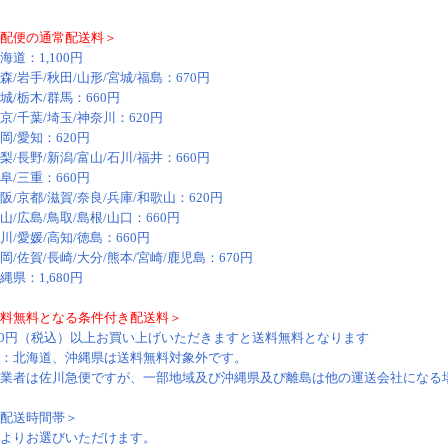
配便の通常配送料＞
海道：1,100円
森/岩手/秋田/山形/宮城/福島：670円
城/栃木/群馬：660円
京/千葉/埼玉/神奈川：620円
岡/愛知：620円
梨/長野/新潟/富山/石川/福井：660円
阜/三重：660円
阪/京都/滋賀/奈良/兵庫/和歌山：620円
山/広島/鳥取/島根/山口：660円
川/愛媛/高知/徳島：660円
岡/佐賀/長崎/大分/熊本/宮崎/鹿児島：670円
縄県：1,680円
料無料となる条件付き配送料＞
500円（税込）以上お買い上げいただきますと送料無料となります
：北海道、沖縄県は送料無料対象外です。
業者は佐川急便ですが、一部地域及び沖縄県及び離島は他の運送会社になる
配送時間帯＞
よりお選びいただけます。