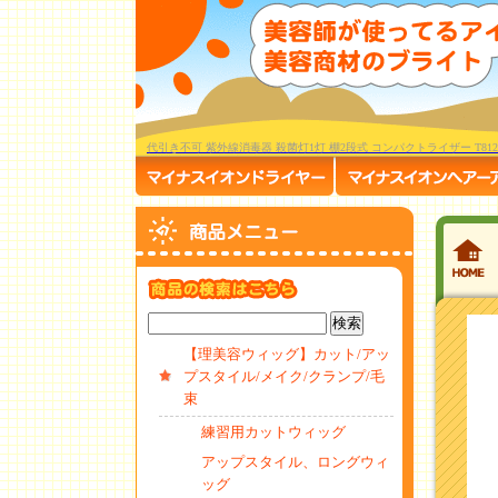
代引き不可 紫外線消毒器 殺菌灯1灯 棚2段式 コンパクトライザー T81
【理美容ウィッグ】カット/アッ
プスタイル/メイク/クランプ/毛
束
練習用カットウィッグ
アップスタイル、ロングウィ
ッグ