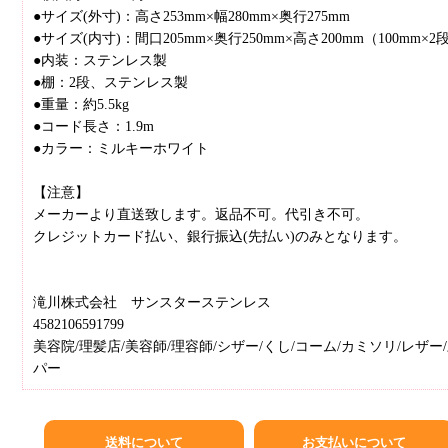
●サイズ(外寸)：高さ253mm×幅280mm×奥行275mm
●サイズ(内寸)：間口205mm×奥行250mm×高さ200mm（100mm×2
●内装：ステンレス製
●棚：2段、ステンレス製
●重量：約5.5kg
●コード長さ：1.9m
●カラー：ミルキーホワイト
【注意】
メーカーより直送致します。返品不可。代引き不可。
クレジットカード払い、銀行振込(先払い)のみとなります。
滝川株式会社 サンスターステンレス
4582106591799
美容院/理髪店/美容師/理容師/シザー/くし/コーム/カミソリ/レザ
パー
送料について
お支払いについて