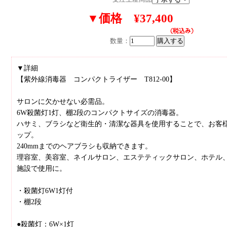
▼価格 ¥37,400
数量：
▼詳細
【紫外線消毒器 コンパクトライザー T812-00】
サロンに欠かせない必需品。
6W殺菌灯1灯、棚2段のコンパクトサイズの消毒器。
ハサミ、ブラシなど衛生的・清潔な器具を使用することで、お客
ップ。
240mmまでのヘアブラシも収納できます。
理容室、美容室、ネイルサロン、エステティックサロン、ホテル
施設で使用に。
・殺菌灯6W1灯付
・棚2段
●殺菌灯：6W×1灯