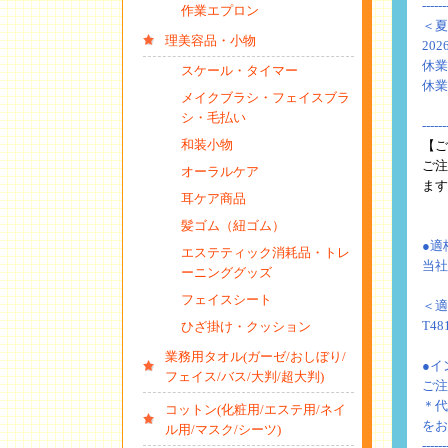
------
作業エプロン
＜夏
理美容品・小物
20
休業
スケール・タイマー
休業
メイクブラシ・フェイスブラ
シ・毛払い
------
和装小物
【ご
ご注
オーラルケア
ます
耳ケア商品
髪ゴム（紐ゴム）
●適
エステティック消耗品・トレ
当社
ーニンググッズ
フェイスシート
＜適
T48
ひざ掛け・クッション
業務用タオル(ガーゼ/おしぼり/
●イ
フェイス/バス/大判/超大判)
ご注
＊代
コットン(化粧用/エステ用/ネイ
をお
ル用/マスク/シーツ)
------