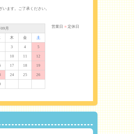
ざいます。ご了承ください。
■
営業日
■
定休日
年09月
水
木
金
土
3
4
5
10
11
12
6
17
18
19
3
24
25
26
0