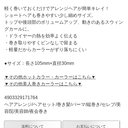
軽く巻いておくだけでアレンジヘアが簡単キレイ！
ショートヘアも巻きやすい少し細めサイズ。
トップや後頭部のボリュームアップ、動きのあるスウィン
グカールに。
・ドライヤーの熱を効率よく伝える
・巻き取りやすくピンなしで留まる
・軽量だからカーラーがずり落ちにくい
●サイズ：長さ105mm×直径30mm
▼その他ホットカラー・カーラーはこちら▼
▼その他美人巻きカーラーはこちら▼
4903329171764
ヘアアレンジ/ヘアセット/巻き髪/パーマ/縦巻き/セレブ/美
容院/美容師/夜会巻き
送料について
お支払いについて